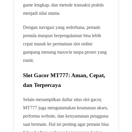
game lengkap, dan metode transaksi praktis
menjadi nilai utama.
Dengan navigasi yang sederhana, pemain
pemula maupun berpengalaman bisa lebih
cepat masuk ke permainan slot online
gampang menang maxwin tanpa proses yang
rumit.
Slot Gacor MT777: Aman, Cepat,
dan Terpercaya
Selain menampilkan daftar situs slot gacor,
MT777 juga mengutamakan keamanan akses,
performa website, dan kenyamanan pengguna
saat bermain. Hal ini penting agar pemain bisa