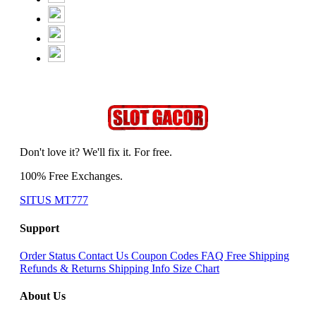
Don't love it? We'll fix it. For free.
100% Free Exchanges.
SITUS MT777
Support
Order Status
Contact Us
Coupon Codes
FAQ
Free Shipping
Refunds & Returns
Shipping Info
Size Chart
About Us