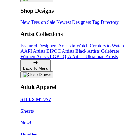
Shop Designs
New Tees on Sale
Newest Designers
Tag Directory
Artist Collections
Featured Designers
Artists to Watch
Creators to Watch
AAPI Artists
BIPOC Artists
Black Artists
Celebrate
Women Artists
LGBTQIA Artists
Ukrainian Artists
Back To Menu
Adult Apparel
SITUS MT777
Shorts
New!
Hoodies