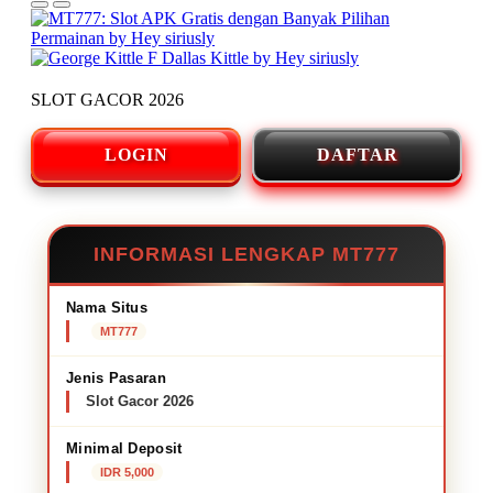
SLOT GACOR 2026
LOGIN
DAFTAR
INFORMASI LENGKAP MT777
Nama Situs
MT777
Jenis Pasaran
Slot Gacor 2026
Minimal Deposit
IDR 5,000