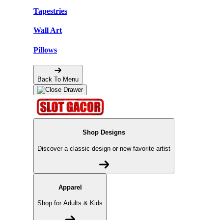
Tapestries
Wall Art
Pillows
Back To Menu
Shop Designs
Discover a classic design or new favorite artist
Apparel
Shop for Adults & Kids