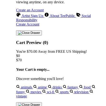
viewing anytime, on any device.
Create an Account
Artist Sign Up
About TeePublic
Social
Responsibility
Create Account
Cart Preview (0)
You're
$70.00
Away from
FREE US Shipping!
$0
$70
Your Cart is empty...
Discover something you'll love!
animals
anime
drinks
fantasy
food
funny
movies
sci-fi
sports
television
vintage