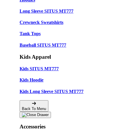
Long Sleeve SITUS MT777
Crewneck Sweatshirts
Tank Tops
Baseball SITUS MT777
Kids Apparel
Kids SITUS MT777
Kids Hoodie
Kids Long Sleeve SITUS MT777
Back To Menu
Accessories