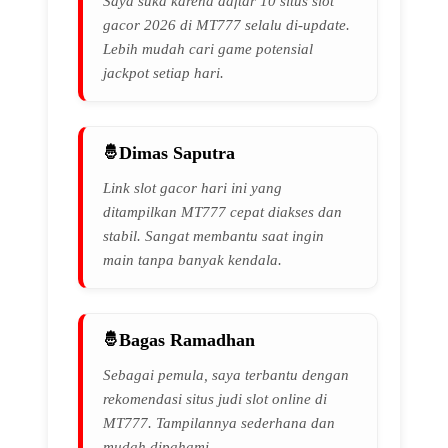
Saya suka karena daftar 10 situs slot
gacor 2026 di MT777 selalu di-update.
Lebih mudah cari game potensial
jackpot setiap hari.
Dimas Saputra
Link slot gacor hari ini yang
ditampilkan MT777 cepat diakses dan
stabil. Sangat membantu saat ingin
main tanpa banyak kendala.
Bagas Ramadhan
Sebagai pemula, saya terbantu dengan
rekomendasi situs judi slot online di
MT777. Tampilannya sederhana dan
mudah dipahami.